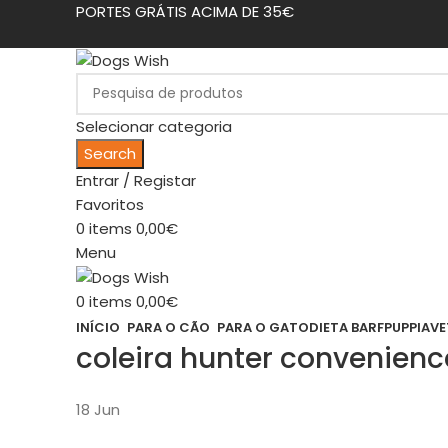
PORTES GRÁTIS ACIMA DE 35€
Selecionar categoria
Search
Entrar / Registar
Favoritos
0
items
0,00
€
Menu
0
items
0,00
€
INÍCIO
PARA O CÃO
PARA O GATO
DIETA BARF
PUPPIA
VE
coleira hunter convenienc
18
Jun