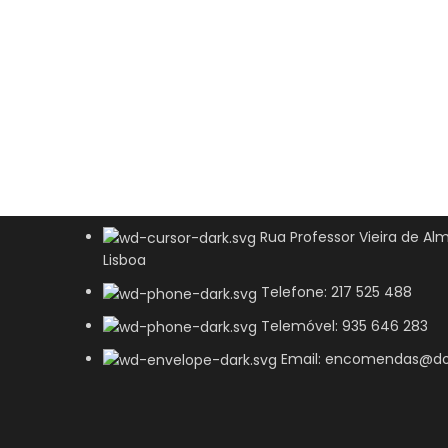
Rua Professor Vieira de Alm
Lisboa
Telefone: 217 525 488
Telemóvel: 935 646 283
Email: encomendas@do