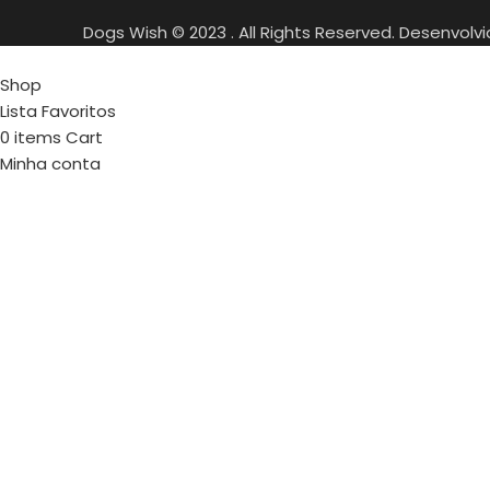
Dogs Wish © 2023 . All Rights Reserved. Desenvolv
Shop
Lista Favoritos
0
items
Cart
Minha conta