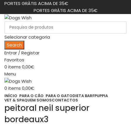
PORTES GRÁTIS ACIMA DE 35€
PORTES GRÁTIS ACIMA DE 35€
Selecionar categoria
Search
Entrar / Registar
Favoritos
0
items
0,00
€
Menu
0
items
0,00
€
INÍCIO
PARA O CÃO
PARA O GATO
DIETA BARF
PUPPIA
VET & SPA
QUEM SOMOS
CONTACTOS
peitoral neil superior
bordeaux3