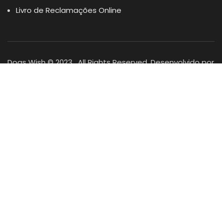
Livro de Reclamações Online
Dogs Wish © 2023 . All Rights Reserved. Desenvolvido por
DOMINIOS.PT
Facebook
Instagram
YouTube
Shop
Lista Favoritos
0
items
Cart
Minha conta