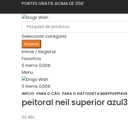
PORTES GRÁTIS ACIMA DE 35€
Selecionar categoria
Search
Entrar / Registar
Favoritos
0
items
0,00
€
Menu
0
items
0,00
€
INÍCIO
PARA O CÃO
PARA O GATO
DIETA BARF
PUPPIA
VE
peitoral neil superior azul3
02
Abr