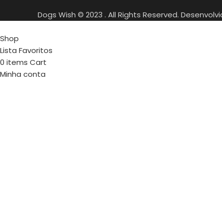
Dogs Wish © 2023 . All Rights Reserved. Desenvolv
Shop
Lista Favoritos
0
items
Cart
Minha conta