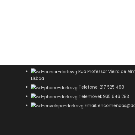
Rua Professor Vieira de Alm
Lisboa
Telefone: 217 525 488
Telemóvel: 935 646 283
Email: encomendas@do