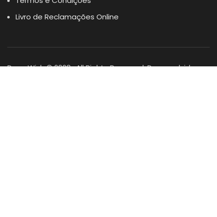
Termos e Condições
Livro de Reclamações Online
Dogs Wish © 2023 . All Rights Reserved. Desenvolvido por
DOMINIOS.PT
Facebook
Instagram
YouTube
Shop
Lista Favoritos
0
items
Cart
Minha conta