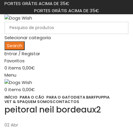
PORTES GRÁTIS ACIMA DE 35€
PORTES GRÁTIS ACIMA DE 35€
Selecionar categoria
Search
Entrar / Registar
Favoritos
0
items
0,00
€
Menu
0
items
0,00
€
INÍCIO
PARA O CÃO
PARA O GATO
DIETA BARF
PUPPIA
VET & SPA
QUEM SOMOS
CONTACTOS
peitoral neil bordeaux2
02
Abr