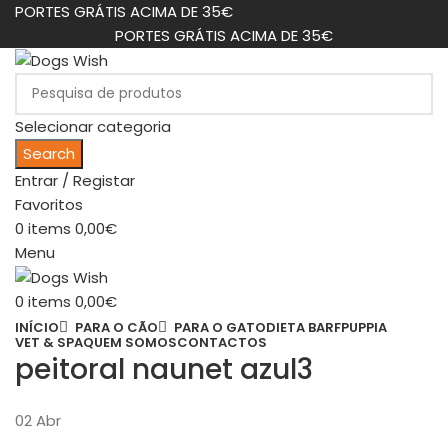
PORTES GRÁTIS ACIMA DE 35€
PORTES GRÁTIS ACIMA DE 35€
Selecionar categoria
Search
Entrar / Registar
Favoritos
0
items
0,00
€
Menu
0
items
0,00
€
INÍCIO
PARA O CÃO
PARA O GATO
DIETA BARF
PUPPIA
VET & SPA
QUEM SOMOS
CONTACTOS
peitoral naunet azul3
02
Abr