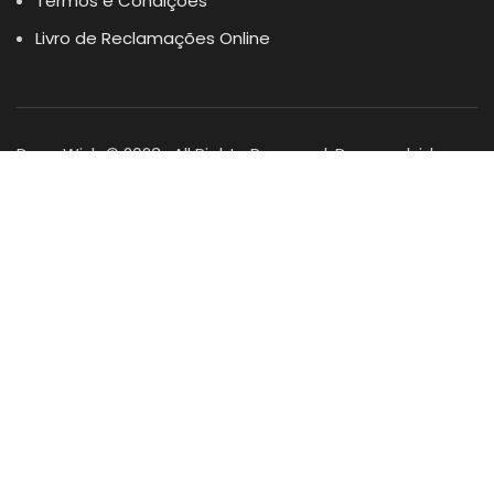
Termos e Condições
Livro de Reclamações Online
Dogs Wish © 2023 . All Rights Reserved. Desenvolvido por
DOMINIOS.PT
Facebook
Instagram
YouTube
Shop
Lista Favoritos
0
items
Cart
Minha conta