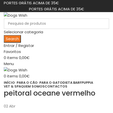
PORTES GRÁTIS ACIMA DE 35€
PORTES GRÁTIS ACIMA DE 35€
Selecionar categoria
Search
Entrar / Registar
Favoritos
0
items
0,00
€
Menu
0
items
0,00
€
INÍCIO
PARA O CÃO
PARA O GATO
DIETA BARF
PUPPIA
VET & SPA
QUEM SOMOS
CONTACTOS
peitoral oceane vermelho
02
Abr