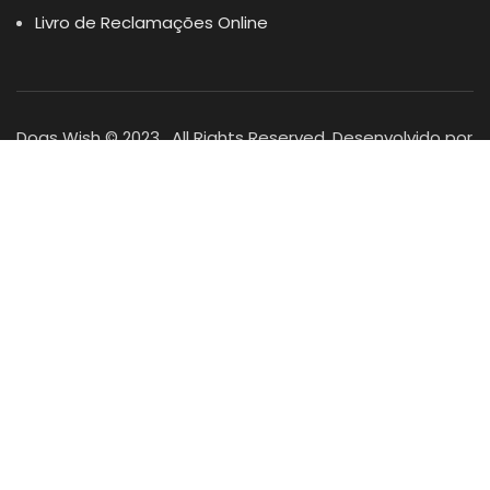
Livro de Reclamações Online
Dogs Wish © 2023 . All Rights Reserved. Desenvolvido por
DOMINIOS.PT
Facebook
Instagram
YouTube
Shop
Lista Favoritos
0
items
Cart
Minha conta