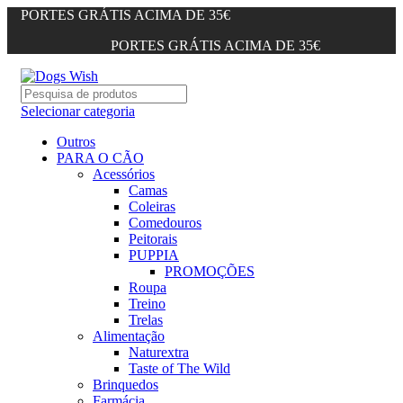
PORTES GRÁTIS ACIMA DE 35€
PORTES GRÁTIS ACIMA DE 35€
Selecionar categoria
Outros
PARA O CÃO
Acessórios
Camas
Coleiras
Comedouros
Peitorais
PUPPIA
PROMOÇÕES
Roupa
Treino
Trelas
Alimentação
Naturextra
Taste of The Wild
Brinquedos
Farmácia