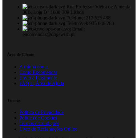
Rua Professor Vieira de Almeida
38B, Loja D | 1600-309 Lisboa
Telefone: 217 525 488
Telemóvel: 935 646 283
Email:
encomendas@dogswish.pt
Área de Cliente
A minha conta
Como Encomendar
Envio e Pagamento
FAQ’s | Área de Ajuda
Termos
Política de Privacidade
Política de Cookies
Termos e Condições
Livro de Reclamações Online