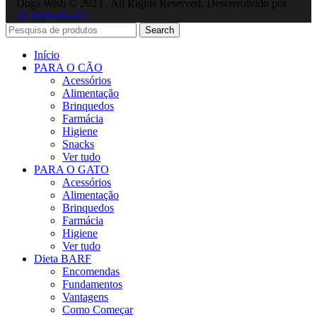
Dogs Wish © 2023 . All Rights Reserved. Desenvolvido por
DOMINIOS.PT
Search
Início
PARA O CÃO
Acessórios
Alimentação
Brinquedos
Farmácia
Higiene
Snacks
Ver tudo
PARA O GATO
Acessórios
Alimentação
Brinquedos
Farmácia
Higiene
Ver tudo
Dieta BARF
Encomendas
Fundamentos
Vantagens
Como Começar