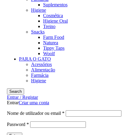
Suplementos
Higiene
Cosmética
Higiene Oral
Treino
Snacks
Farm Food
Naturea
Tippy Taps
Woolf
PARA O GATO
Acessórios
Alimentação
Farmácia
Higiene
Search
Entrar / Registar
Entrar
Criar uma conta
Nome de utilizador ou email
*
Password
*