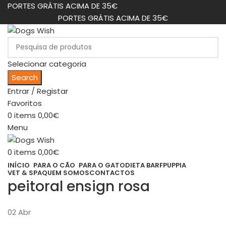
PORTES GRÁTIS ACIMA DE 35€
PORTES GRÁTIS ACIMA DE 35€
Selecionar categoria
Search
Entrar / Registar
Favoritos
0
items
0,00
€
Menu
0
items
0,00
€
INÍCIO
PARA O CÃO
PARA O GATO
DIETA BARF
PUPPIA
VET & SPA
QUEM SOMOS
CONTACTOS
peitoral ensign rosa
02
Abr