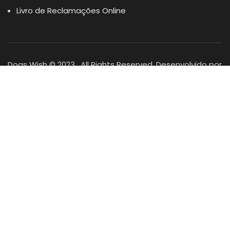
Livro de Reclamações Online
Dogs Wish © 2023 . All Rights Reserved. Desenvolvido por
DOMINIOS.PT
Facebook
Instagram
YouTube
Shop
Lista Favoritos
0
items
Cart
Minha conta