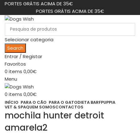
PORTES GRÁTIS ACIMA DE 35€
PORTES GRÁTIS ACIMA DE 35€
Selecionar categoria
Search
Entrar / Registar
Favoritos
0
items
0,00
€
Menu
0
items
0,00
€
INÍCIO
PARA O CÃO
PARA O GATO
DIETA BARF
PUPPIA
VET & SPA
QUEM SOMOS
CONTACTOS
mochila hunter detroit
amarela2