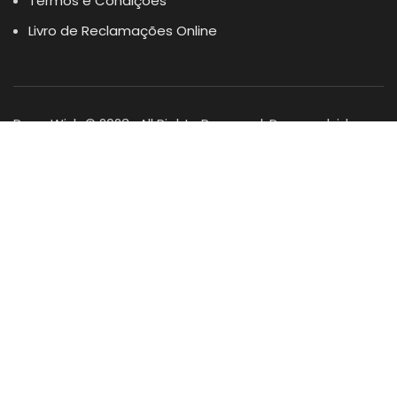
Termos e Condições
Livro de Reclamações Online
Dogs Wish © 2023 . All Rights Reserved. Desenvolvido por
DOMINIOS.PT
Facebook
Instagram
YouTube
Shop
Lista Favoritos
0
items
Cart
Minha conta