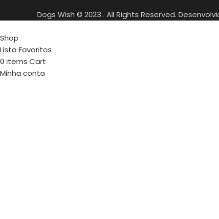
Dogs Wish © 2023 . All Rights Reserved. Desenvolv
Shop
Lista Favoritos
0
items
Cart
Minha conta