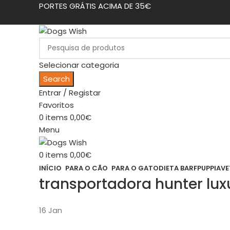
PORTES GRÁTIS ACIMA DE 35€
Selecionar categoria
Search
Entrar / Registar
Favoritos
0
items
0,00
€
Menu
0
items
0,00
€
INÍCIO
PARA O CÃO
PARA O GATO
DIETA BARF
PUPPIA
VE
transportadora hunter lux
16
Jan