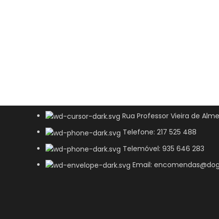
Rua Professor Vieira de Alme
Telefone: 217 525 488
Telemóvel: 935 646 283
Email: encomendas@dog