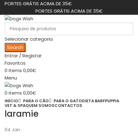
PORTES GRÁTIS ACIMA DE 35€
PORTES GRÁTIS ACIMA DE 35€
Selecionar categoria
Search
Entrar / Registar
Favoritos
0
items
0,00
€
Menu
0
items
0,00
€
INÍCIO
PARA O CÃO
PARA O GATO
DIETA BARF
PUPPIA
VET & SPA
QUEM SOMOS
CONTACTOS
laramie
04
Jan