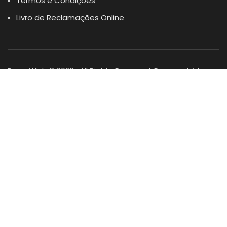
Termos e Condições
Livro de Reclamações Online
Dogs Wish © 2023 . All Rights Reserved. Desenvolvido por
DOMINIOS.PT
Facebook
Instagram
YouTube
Shop
Lista Favoritos
0
items
Cart
Minha conta