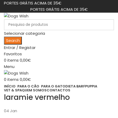
PORTES GRÁTIS ACIMA DE 35€
PORTES GRÁTIS ACIMA DE 35€
Selecionar categoria
Search
Entrar / Registar
Favoritos
0
items
0,00
€
Menu
0
items
0,00
€
INÍCIO
PARA O CÃO
PARA O GATO
DIETA BARF
PUPPIA
VET & SPA
QUEM SOMOS
CONTACTOS
laramie vermelho
04
Jan