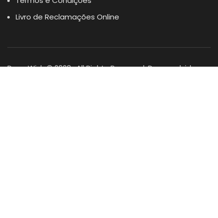
Termos e Condições
Livro de Reclamações Online
Dogs Wish © 2023 . All Rights Reserved. Desenvolvido por
DOMINIOS.PT
Facebook
Instagram
YouTube
Shop
Lista Favoritos
0
items
Cart
Minha conta