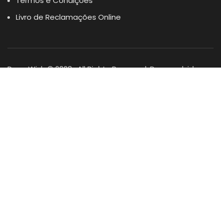
Termos e Condições
Livro de Reclamações Online
Dogs Wish © 2023 . All Rights Reserved. Desenvolvido por
DOMINIOS.PT
Facebook
Instagram
YouTube
Shop
Lista Favoritos
0
items
Cart
Minha conta