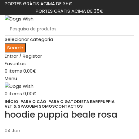
PORTES GRÁTIS ACIMA DE 35€
PORTES GRÁTIS ACIMA DE 35€
Selecionar categoria
Search
Entrar / Registar
Favoritos
0
items
0,00
€
Menu
0
items
0,00
€
INÍCIO
PARA O CÃO
PARA O GATO
DIETA BARF
PUPPIA
VET & SPA
QUEM SOMOS
CONTACTOS
hoodie puppia beale rosa
04
Jan