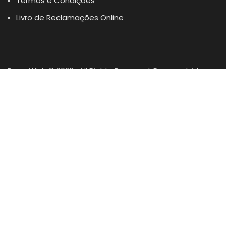
Termos e Condições
Livro de Reclamações Online
Dogs Wish © 2023 . All Rights Reserved. Desenvolvido por
DOMINIOS.PT
Facebook
Instagram
YouTube
Shop
Lista Favoritos
0
items
Cart
Minha conta