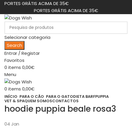
PORTES GRÁTIS ACIMA DE 35€
PORTES GRÁTIS ACIMA DE 35€
Selecionar categoria
Search
Entrar / Registar
Favoritos
0
items
0,00
€
Menu
0
items
0,00
€
INÍCIO
PARA O CÃO
PARA O GATO
DIETA BARF
PUPPIA
VET & SPA
QUEM SOMOS
CONTACTOS
hoodie puppia beale rosa3
04
Jan