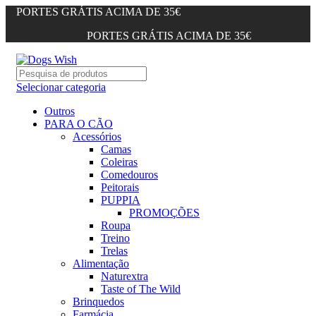
PORTES GRÁTIS ACIMA DE 35€
PORTES GRÁTIS ACIMA DE 35€
Selecionar categoria
Outros
PARA O CÃO
Acessórios
Camas
Coleiras
Comedouros
Peitorais
PUPPIA
PROMOÇÕES
Roupa
Treino
Trelas
Alimentação
Naturextra
Taste of The Wild
Brinquedos
Farmácia