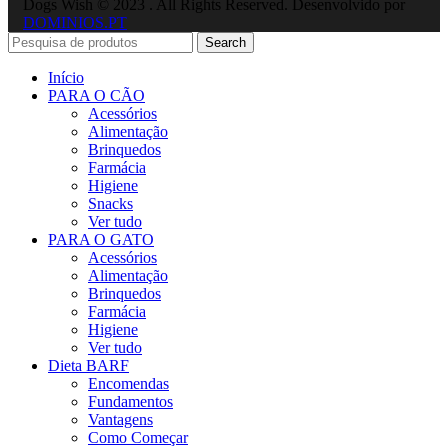
Dogs Wish © 2023 . All Rights Reserved. Desenvolvido por
DOMINIOS.PT
Search
Início
PARA O CÃO
Acessórios
Alimentação
Brinquedos
Farmácia
Higiene
Snacks
Ver tudo
PARA O GATO
Acessórios
Alimentação
Brinquedos
Farmácia
Higiene
Ver tudo
Dieta BARF
Encomendas
Fundamentos
Vantagens
Como Começar