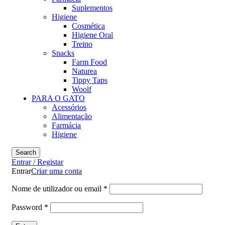
Suplementos
Higiene
Cosmética
Higiene Oral
Treino
Snacks
Farm Food
Naturea
Tippy Taps
Woolf
PARA O GATO
Acessórios
Alimentação
Farmácia
Higiene
Search
Entrar / Registar
Entrar
Criar uma conta
Nome de utilizador ou email
*
Password
*