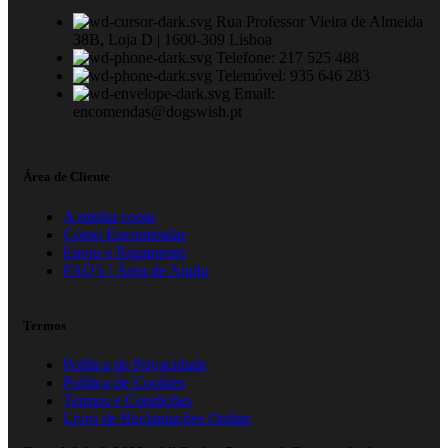
Rua Professor Vieira de Almeida
38B, Loja D | 1600-309 Lisboa
Telefone: 217 525 488
Telemóvel: 935 646 283
Email:
encomendas@dogswish.pt
Área de Cliente
A minha conta
Como Encomendar
Envio e Pagamento
FAQ’s | Área de Ajuda
Termos
Política de Privacidade
Política de Cookies
Termos e Condições
Livro de Reclamações Online