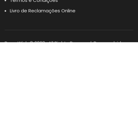
Termos e Condições
Livro de Reclamações Online
Dogs Wish © 2023 . All Rights Reserved. Desenvolvido por
DOMINIOS.PT
Facebook
Instagram
YouTube
Shop
Lista Favoritos
0
items
Cart
Minha conta