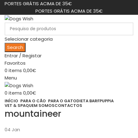
PORTES GRÁTIS ACIMA DE 35€
PORTES GRÁTIS ACIMA DE 35€
Selecionar categoria
Search
Entrar / Registar
Favoritos
0
items
0,00
€
Menu
0
items
0,00
€
INÍCIO
PARA O CÃO
PARA O GATO
DIETA BARF
PUPPIA
VET & SPA
QUEM SOMOS
CONTACTOS
mountaineer
04
Jan