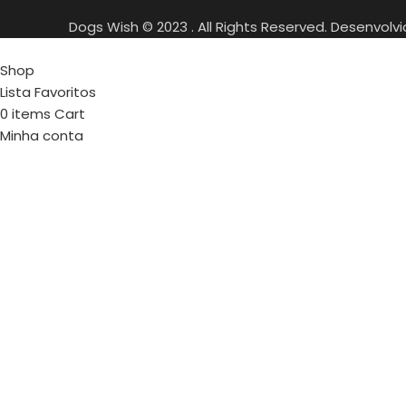
Dogs Wish © 2023 . All Rights Reserved. Desenvolv
Shop
Lista Favoritos
0
items
Cart
Minha conta