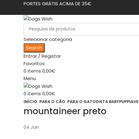
PORTES GRÁTIS ACIMA DE 35€
Selecionar categoria
Search
Entrar / Registar
Favoritos
0
items
0,00
€
Menu
0
items
0,00
€
INÍCIO
PARA O CÃO
PARA O GATO
DIETA BARF
PUPPIA
VE
mountaineer preto
04
Jan