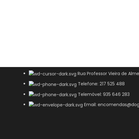
Rua Professor Vieira de Alme
Telefone: 217 525 488
Telemóvel: 935 646 283
Email: encomendas@dog