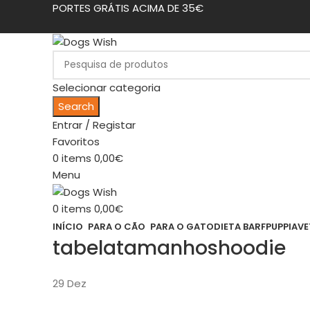
PORTES GRÁTIS ACIMA DE 35€
Selecionar categoria
Search
Entrar / Registar
Favoritos
0
items
0,00
€
Menu
0
items
0,00
€
INÍCIO
PARA O CÃO
PARA O GATO
DIETA BARF
PUPPIA
VE
tabelatamanhoshoodie
29
Dez