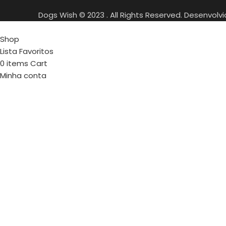
Dogs Wish © 2023 . All Rights Reserved. Desenvolv
Shop
Lista Favoritos
0
items
Cart
Minha conta