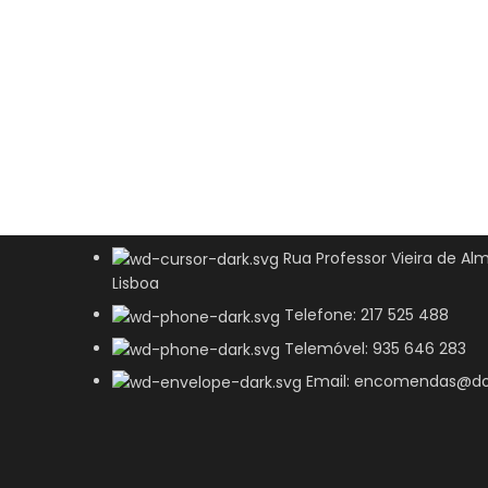
Rua Professor Vieira de Alm
Lisboa
Telefone: 217 525 488
Telemóvel: 935 646 283
Email: encomendas@do