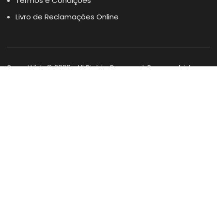
Termos e Condições
Livro de Reclamações Online
Dogs Wish © 2023 . All Rights Reserved. Desenvolvido por
DOMINIOS.PT
Facebook
Instagram
YouTube
Shop
Lista Favoritos
0
items
Cart
Minha conta