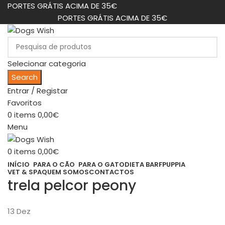
PORTES GRÁTIS ACIMA DE 35€
PORTES GRÁTIS ACIMA DE 35€
Selecionar categoria
Search
Entrar / Registar
Favoritos
0
items
0,00
€
Menu
0
items
0,00
€
INÍCIO
PARA O CÃO
PARA O GATO
DIETA BARF
PUPPIA
VET & SPA
QUEM SOMOS
CONTACTOS
trela pelcor peony
13
Dez