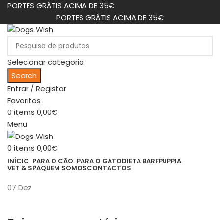
PORTES GRÁTIS ACIMA DE 35€
PORTES GRÁTIS ACIMA DE 35€
Selecionar categoria
Search
Entrar / Registar
Favoritos
0
items
0,00
€
Menu
0
items
0,00
€
INÍCIO
PARA O CÃO
PARA O GATO
DIETA BARF
PUPPIA
VET & SPA
QUEM SOMOS
CONTACTOS
07
Dez