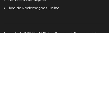
Livro de Reclamações Online
Dogs Wish © 2023 . All Rights Reserved. Desenvolvido por
DOMINIOS.PT
Facebook
Instagram
YouTube
Shop
Lista Favoritos
0
items
Cart
Minha conta