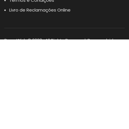
Termos e Condições
Livro de Reclamações Online
Dogs Wish © 2023 . All Rights Reserved. Desenvolvido por
DOMINIOS.PT
Facebook
Instagram
YouTube
Shop
Lista Favoritos
0
items
Cart
Minha conta