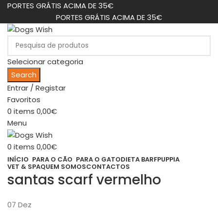
PORTES GRÁTIS ACIMA DE 35€
PORTES GRÁTIS ACIMA DE 35€
Selecionar categoria
Search
Entrar / Registar
Favoritos
0
items
0,00
€
Menu
0
items
0,00
€
INÍCIO
PARA O CÃO
PARA O GATO
DIETA BARF
PUPPIA
VET & SPA
QUEM SOMOS
CONTACTOS
santas scarf vermelho
07
Dez