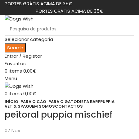
PORTES GRÁTIS ACIMA DE 35€
PORTES GRÁTIS ACIMA DE 35€
Selecionar categoria
Search
Entrar / Registar
Favoritos
0
items
0,00
€
Menu
0
items
0,00
€
INÍCIO
PARA O CÃO
PARA O GATO
DIETA BARF
PUPPIA
VET & SPA
QUEM SOMOS
CONTACTOS
peitoral puppia mischief
07
Nov