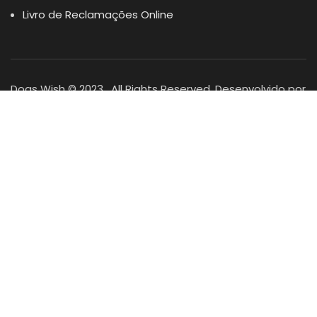
Livro de Reclamações Online
Dogs Wish © 2023 . All Rights Reserved. Desenvolvido por
DOMINIOS.PT
Facebook
Instagram
YouTube
Shop
Lista Favoritos
0
items
Cart
Minha conta