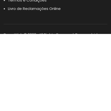
Termos e Condições
Livro de Reclamações Online
Dogs Wish © 2023 . All Rights Reserved. Desenvolvido por
DOMINIOS.PT
Facebook
Instagram
YouTube
Shop
Lista Favoritos
0
items
Cart
Minha conta