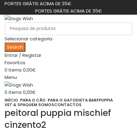
PORTES GRÁTIS ACIMA DE 35€
PORTES GRÁTIS ACIMA DE 35€
Selecionar categoria
Search
Entrar / Registar
Favoritos
0
items
0,00
€
Menu
0
items
0,00
€
INÍCIO
PARA O CÃO
PARA O GATO
DIETA BARF
PUPPIA
VET & SPA
QUEM SOMOS
CONTACTOS
peitoral puppia mischief
cinzento2