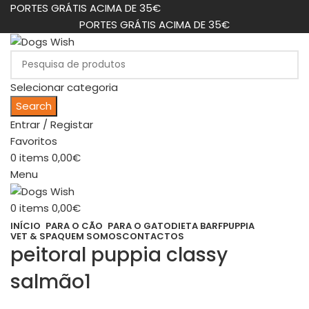
PORTES GRÁTIS ACIMA DE 35€
PORTES GRÁTIS ACIMA DE 35€
Selecionar categoria
Search
Entrar / Registar
Favoritos
0
items
0,00
€
Menu
0
items
0,00
€
INÍCIO
PARA O CÃO
PARA O GATO
DIETA BARF
PUPPIA
VET & SPA
QUEM SOMOS
CONTACTOS
peitoral puppia classy
salmão1