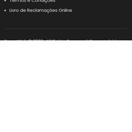
Termos e Condições
Livro de Reclamações Online
Dogs Wish © 2023 . All Rights Reserved. Desenvolvido por
DOMINIOS.PT
Facebook
Instagram
YouTube
Shop
Lista Favoritos
0
items
Cart
Minha conta