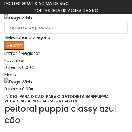
PORTES GRÁTIS ACIMA DE 35€
PORTES GRÁTIS ACIMA DE 35€
Selecionar categoria
Search
Entrar / Registar
Favoritos
0
items
0,00
€
Menu
0
items
0,00
€
INÍCIO
PARA O CÃO
PARA O GATO
DIETA BARF
PUPPIA
VET & SPA
QUEM SOMOS
CONTACTOS
peitoral puppia classy azul
cão