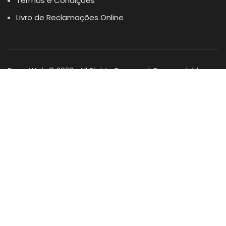
Termos e Condições
Livro de Reclamações Online
Dogs Wish © 2023 . All Rights Reserved. Desenvolvido por
DOMINIOS.PT
Facebook
Instagram
YouTube
Shop
Lista Favoritos
0
items
Cart
Minha conta