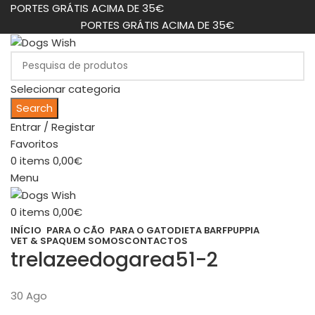
PORTES GRÁTIS ACIMA DE 35€
PORTES GRÁTIS ACIMA DE 35€
Selecionar categoria
Search
Entrar / Registar
Favoritos
0
items
0,00
€
Menu
0
items
0,00
€
INÍCIO
PARA O CÃO
PARA O GATO
DIETA BARF
PUPPIA
VET & SPA
QUEM SOMOS
CONTACTOS
trelazeedogarea51-2
30
Ago