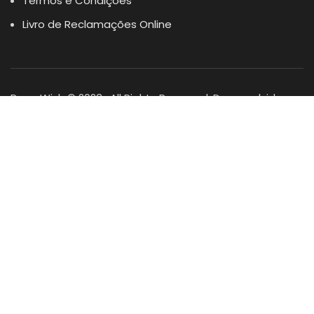
Termos e Condições
Livro de Reclamações Online
Dogs Wish © 2023 . All Rights Reserved. Desenvolvido por
DOMINIOS.PT
Facebook
Instagram
YouTube
Shop
Lista Favoritos
0
items
Cart
Minha conta