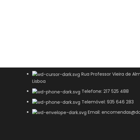
Rua Professor Vieira de Alm
Lisboa
Telefone: 217 525 488
Telemóvel: 935 646 283
Email: encomendas@do