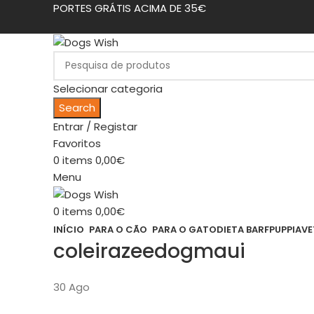
PORTES GRÁTIS ACIMA DE 35€
Selecionar categoria
Search
Entrar / Registar
Favoritos
0
items
0,00
€
Menu
0
items
0,00
€
INÍCIO
PARA O CÃO
PARA O GATO
DIETA BARF
PUPPIA
VE
coleirazeedogmaui
30
Ago