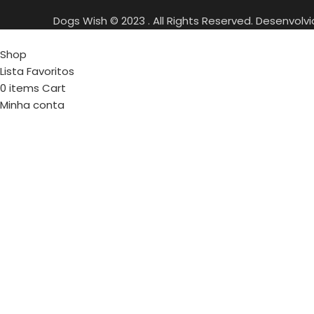
Dogs Wish © 2023 . All Rights Reserved. Desenvolv
Shop
Lista Favoritos
0
items
Cart
Minha conta