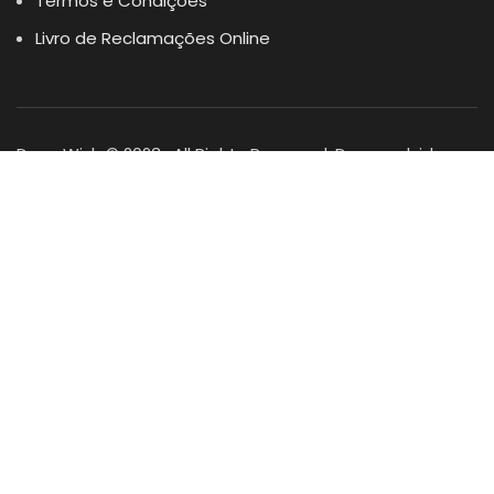
Termos e Condições
Livro de Reclamações Online
Dogs Wish © 2023 . All Rights Reserved. Desenvolvido por
DOMINIOS.PT
Facebook
Instagram
YouTube
Shop
Lista Favoritos
0
items
Cart
Minha conta