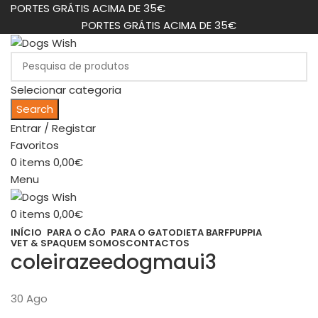
PORTES GRÁTIS ACIMA DE 35€
PORTES GRÁTIS ACIMA DE 35€
Selecionar categoria
Search
Entrar / Registar
Favoritos
0
items
0,00
€
Menu
0
items
0,00
€
INÍCIO
PARA O CÃO
PARA O GATO
DIETA BARF
PUPPIA
VET & SPA
QUEM SOMOS
CONTACTOS
coleirazeedogmaui3
30
Ago