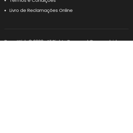
Termos e Condições
Livro de Reclamações Online
Dogs Wish © 2023 . All Rights Reserved. Desenvolvido por
DOMINIOS.PT
Facebook
Instagram
YouTube
Shop
Lista Favoritos
0
items
Cart
Minha conta