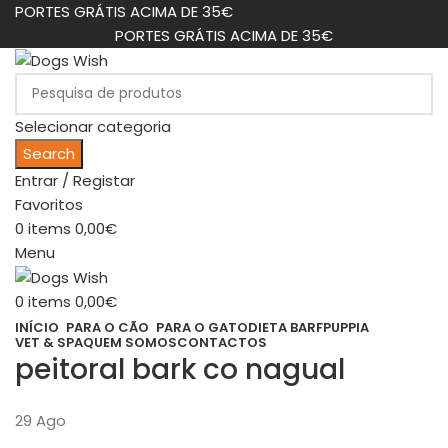
PORTES GRÁTIS ACIMA DE 35€
PORTES GRÁTIS ACIMA DE 35€
Selecionar categoria
Search
Entrar / Registar
Favoritos
0
items
0,00
€
Menu
0
items
0,00
€
INÍCIO
PARA O CÃO
PARA O GATO
DIETA BARF
PUPPIA
VET & SPA
QUEM SOMOS
CONTACTOS
peitoral bark co nagual
29
Ago