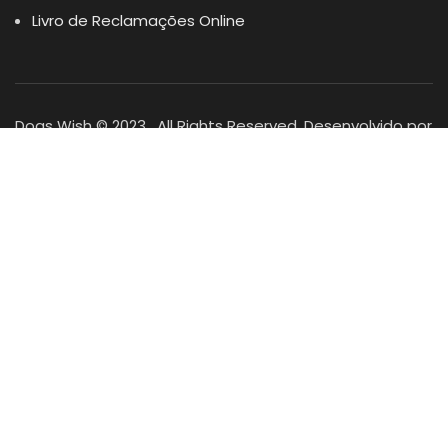
Livro de Reclamações Online
Dogs Wish © 2023 . All Rights Reserved. Desenvolvido por
DOMINIOS.PT
Facebook
Instagram
YouTube
Shop
Lista Favoritos
0
items
Cart
Minha conta