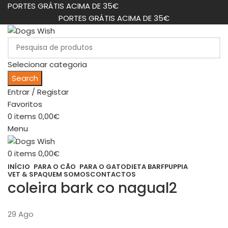
PORTES GRÁTIS ACIMA DE 35€
PORTES GRÁTIS ACIMA DE 35€
Selecionar categoria
Search
Entrar / Registar
Favoritos
0
items
0,00
€
Menu
0
items
0,00
€
INÍCIO
PARA O CÃO
PARA O GATO
DIETA BARF
PUPPIA
VET & SPA
QUEM SOMOS
CONTACTOS
coleira bark co nagual2
29
Ago