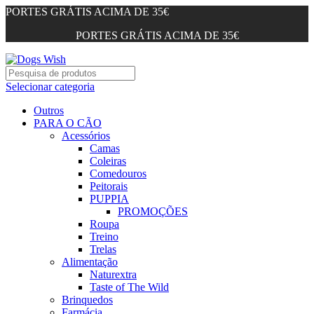
PORTES GRÁTIS ACIMA DE 35€
PORTES GRÁTIS ACIMA DE 35€
Selecionar categoria
Outros
PARA O CÃO
Acessórios
Camas
Coleiras
Comedouros
Peitorais
PUPPIA
PROMOÇÕES
Roupa
Treino
Trelas
Alimentação
Naturextra
Taste of The Wild
Brinquedos
Farmácia