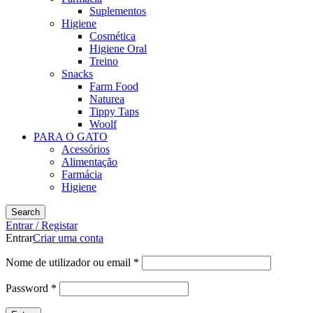
Suplementos
Higiene
Cosmética
Higiene Oral
Treino
Snacks
Farm Food
Naturea
Tippy Taps
Woolf
PARA O GATO
Acessórios
Alimentação
Farmácia
Higiene
Search
Entrar / Registar
Entrar
Criar uma conta
Nome de utilizador ou email
*
Password
*