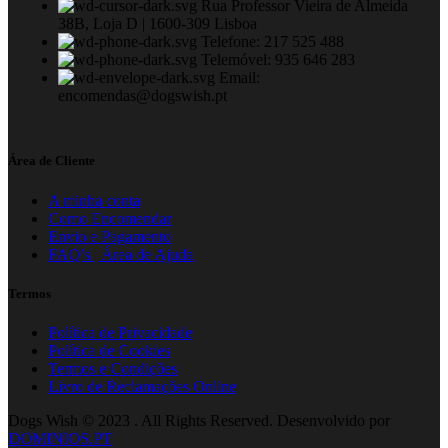
Rua Professor Vieira de Almeida
38B, Loja D | 1600-309 Lisboa
Telefone: 217 525 488
Telemóvel: 935 646 283
Email:
encomendas@dogswish.pt
Área de Cliente
A minha conta
Como Encomendar
Envio e Pagamento
FAQ’s | Área de Ajuda
Termos
Política de Privacidade
Política de Cookies
Termos e Condições
Livro de Reclamações Online
Dogs Wish © 2023 . All Rights Reserved. Desenvolvido por
DOMINIOS.PT