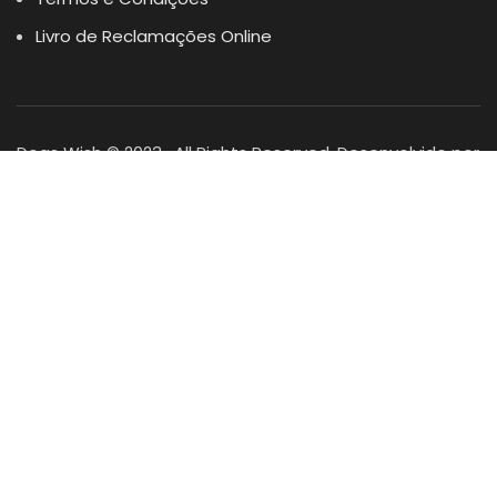
Livro de Reclamações Online
Dogs Wish © 2023 . All Rights Reserved. Desenvolvido por
DOMINIOS.PT
Facebook
Instagram
YouTube
Shop
Lista Favoritos
0
items
Cart
Minha conta