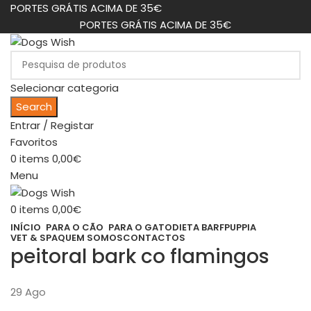
PORTES GRÁTIS ACIMA DE 35€
PORTES GRÁTIS ACIMA DE 35€
Selecionar categoria
Search
Entrar / Registar
Favoritos
0
items
0,00
€
Menu
0
items
0,00
€
INÍCIO
PARA O CÃO
PARA O GATO
DIETA BARF
PUPPIA
VET & SPA
QUEM SOMOS
CONTACTOS
peitoral bark co flamingos
29
Ago