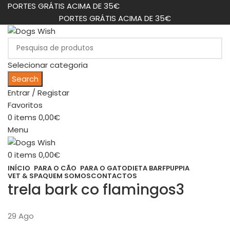
PORTES GRÁTIS ACIMA DE 35€
PORTES GRÁTIS ACIMA DE 35€
Selecionar categoria
Search
Entrar / Registar
Favoritos
0
items
0,00
€
Menu
0
items
0,00
€
INÍCIO
PARA O CÃO
PARA O GATO
DIETA BARF
PUPPIA
VET & SPA
QUEM SOMOS
CONTACTOS
trela bark co flamingos3
29
Ago