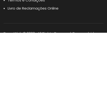
Termos e Condições
Livro de Reclamações Online
Dogs Wish © 2023 . All Rights Reserved. Desenvolvido por
DOMINIOS.PT
Facebook
Instagram
YouTube
Shop
Lista Favoritos
0
items
Cart
Minha conta