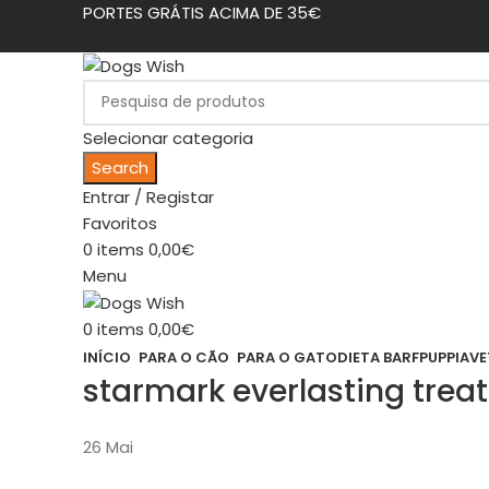
PORTES GRÁTIS ACIMA DE 35€
Selecionar categoria
Search
Entrar / Registar
Favoritos
0
items
0,00
€
Menu
0
items
0,00
€
INÍCIO
PARA O CÃO
PARA O GATO
DIETA BARF
PUPPIA
VE
starmark everlasting treat
26
Mai