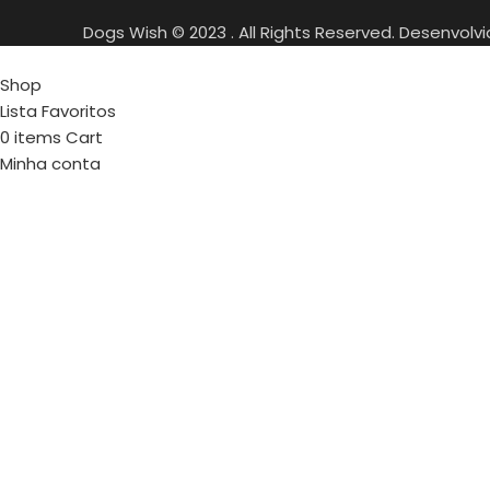
Dogs Wish © 2023 . All Rights Reserved. Desenvolv
Shop
Lista Favoritos
0
items
Cart
Minha conta