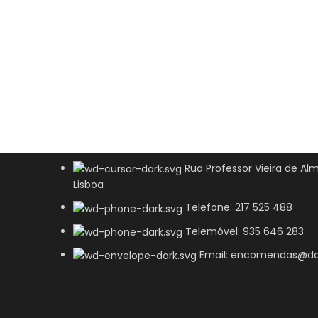
Rua Professor Vieira de Alm
Lisboa
Telefone: 217 525 488
Telemóvel: 935 646 283
Email: encomendas@do