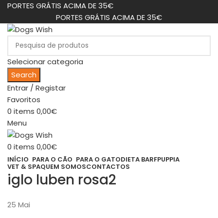
PORTES GRÁTIS ACIMA DE 35€
PORTES GRÁTIS ACIMA DE 35€
Selecionar categoria
Search
Entrar / Registar
Favoritos
0
items
0,00
€
Menu
0
items
0,00
€
INÍCIO
PARA O CÃO
PARA O GATO
DIETA BARF
PUPPIA
VET & SPA
QUEM SOMOS
CONTACTOS
iglo luben rosa2
25
Mai