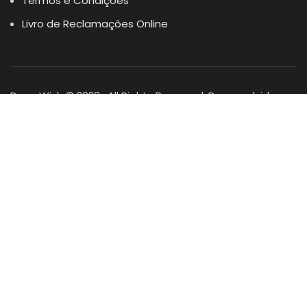
Termos e Condições
Livro de Reclamações Online
Dogs Wish © 2023 . All Rights Reserved. Desenvolvido por
DOMINIOS.PT
Facebook
Instagram
YouTube
Shop
Lista Favoritos
0
items
Cart
Minha conta