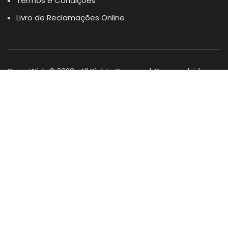
Termos e Condições
Livro de Reclamações Online
Dogs Wish © 2023 . All Rights Reserved. Desenvolvido por
DOMINIOS.PT
Facebook
Instagram
YouTube
Shop
Lista Favoritos
0
items
Cart
Minha conta