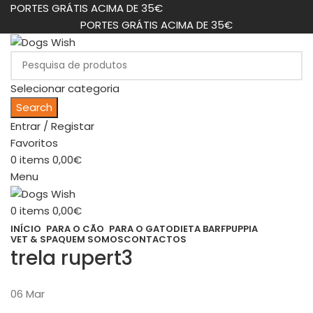
PORTES GRÁTIS ACIMA DE 35€
PORTES GRÁTIS ACIMA DE 35€
Selecionar categoria
Search
Entrar / Registar
Favoritos
0
items
0,00
€
Menu
0
items
0,00
€
INÍCIO
PARA O CÃO
PARA O GATO
DIETA BARF
PUPPIA
VET & SPA
QUEM SOMOS
CONTACTOS
trela rupert3
06
Mar