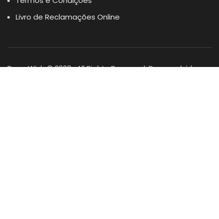
Termos e Condições
Livro de Reclamações Online
Dogs Wish © 2023 . All Rights Reserved. Desenvolvido por
DOMINIOS.PT
Facebook
Instagram
YouTube
Shop
Lista Favoritos
0
items
Cart
Minha conta