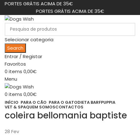
PORTES GRÁTIS ACIMA DE 35€
PORTES GRÁTIS ACIMA DE 35€
Selecionar categoria
Search
Entrar / Registar
Favoritos
0
items
0,00
€
Menu
0
items
0,00
€
INÍCIO
PARA O CÃO
PARA O GATO
DIETA BARF
PUPPIA
VET & SPA
QUEM SOMOS
CONTACTOS
coleira bellomania baptiste
28
Fev