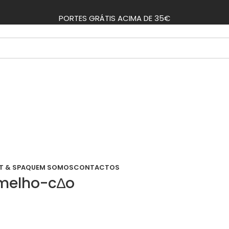
PORTES GRÁTIS ACIMA DE 35€
T & SPA
QUEM SOMOS
CONTACTOS
rmelho-c∆o