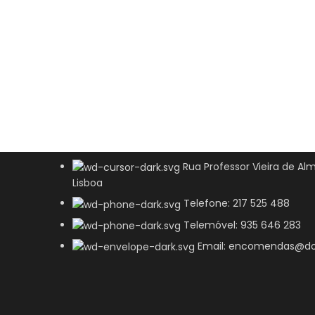
Rua Professor Vieira de Alm
Lisboa
Telefone: 217 525 488
Telemóvel: 935 646 283
Email: encomendas@do