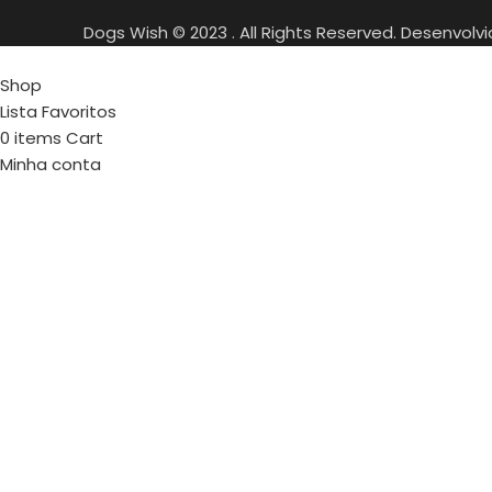
Dogs Wish © 2023 . All Rights Reserved. Desenvolv
Shop
Lista Favoritos
0
items
Cart
Minha conta