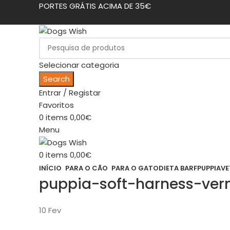
PORTES GRÁTIS ACIMA DE 35€
Selecionar categoria
Search
Entrar / Registar
Favoritos
0
items
0,00
€
Menu
0
items
0,00
€
INÍCIO
PARA O CÃO
PARA O GATO
DIETA BARF
PUPPIA
VE
puppia-soft-harness-ve
10
Fev