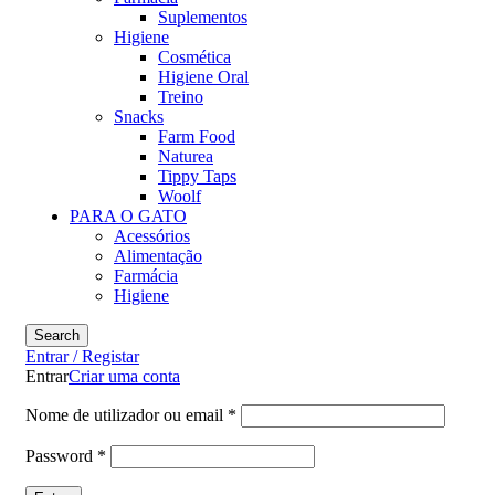
Suplementos
Higiene
Cosmética
Higiene Oral
Treino
Snacks
Farm Food
Naturea
Tippy Taps
Woolf
PARA O GATO
Acessórios
Alimentação
Farmácia
Higiene
Search
Entrar / Registar
Entrar
Criar uma conta
Nome de utilizador ou email
*
Password
*