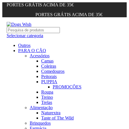
PORTES GRÁTIS ACIMA DE 35€
PORTES GRÁTIS ACIMA DE 35€
Selecionar categoria
Outros
PARA O CÃO
Acessórios
Camas
Coleiras
Comedouros
Peitorais
PUPPIA
PROMOÇÕES
Roupa
Treino
Trelas
Alimentação
Naturextra
Taste of The Wild
Brinquedos
Farmácia