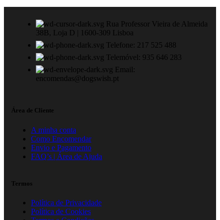
Rua Professor Vieira de Almeida
38B, Loja D | 1600-309 Lisboa
Telefone: 217 525 488
Telemóvel: 935 646 283
Email:
encomendas@dogswish.pt
Área de Cliente
A minha conta
Como Encomendar
Envio e Pagamento
FAQ’s | Área de Ajuda
Termos
Política de Privacidade
Política de Cookies