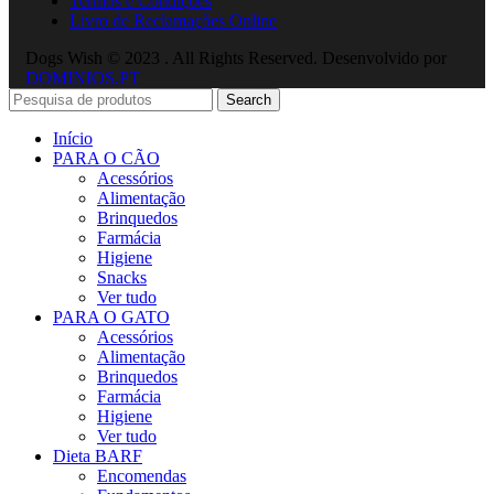
Termos e Condições
Livro de Reclamações Online
Dogs Wish © 2023 . All Rights Reserved. Desenvolvido por
DOMINIOS.PT
Search
Início
PARA O CÃO
Acessórios
Alimentação
Brinquedos
Farmácia
Higiene
Snacks
Ver tudo
PARA O GATO
Acessórios
Alimentação
Brinquedos
Farmácia
Higiene
Ver tudo
Dieta BARF
Encomendas