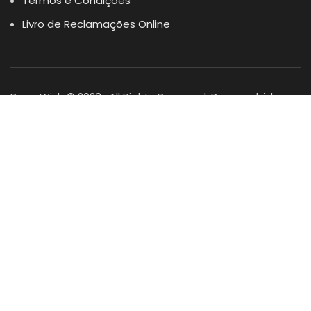
Termos e Condições
Livro de Reclamações Online
Dogs Wish © 2023 . All Rights Reserved. Desenvolvido por
DOMINIOS.PT
Facebook
Instagram
YouTube
Shop
Lista Favoritos
0
items
Cart
Minha conta