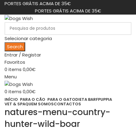
PORTES GRÁTIS ACIMA DE 35€
PORTES GRÁTIS ACIMA DE 35€
Selecionar categoria
Search
Entrar / Registar
Favoritos
0
items
0,00
€
Menu
0
items
0,00
€
INÍCIO
PARA O CÃO
PARA O GATO
DIETA BARF
PUPPIA
VET & SPA
QUEM SOMOS
CONTACTOS
natures-menu-country-
hunter-wild-boar