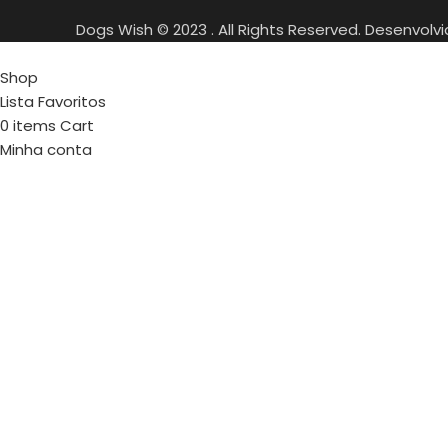
Dogs Wish © 2023 . All Rights Reserved. Desenvolv
Shop
Lista Favoritos
0
items
Cart
Minha conta