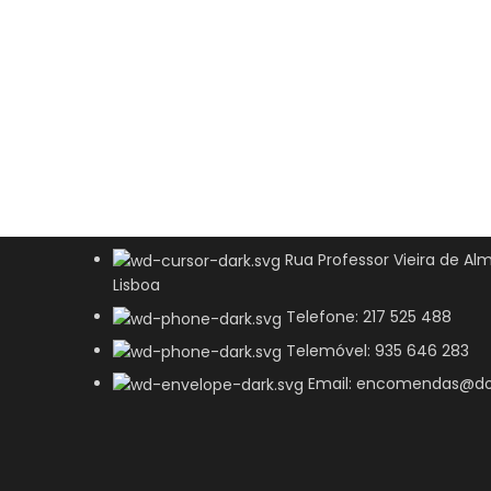
Rua Professor Vieira de Alm
Lisboa
Telefone: 217 525 488
Telemóvel: 935 646 283
Email: encomendas@do