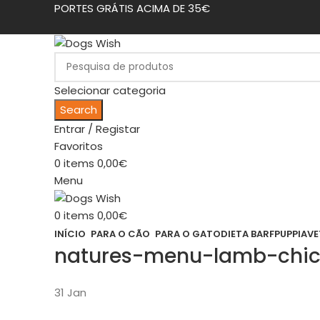
PORTES GRÁTIS ACIMA DE 35€
Selecionar categoria
Search
Entrar / Registar
Favoritos
0
items
0,00
€
Menu
0
items
0,00
€
INÍCIO
PARA O CÃO
PARA O GATO
DIETA BARF
PUPPIA
VE
natures-menu-lamb-chi
31
Jan