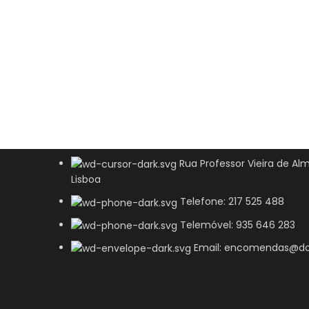
Rua Professor Vieira de Alm
Lisboa
Telefone: 217 525 488
Telemóvel: 935 646 283
Email: encomendas@do