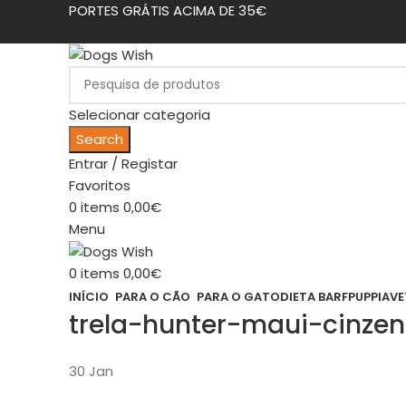
PORTES GRÁTIS ACIMA DE 35€
Selecionar categoria
Search
Entrar / Registar
Favoritos
0
items
0,00
€
Menu
0
items
0,00
€
INÍCIO
PARA O CÃO
PARA O GATO
DIETA BARF
PUPPIA
VE
trela-hunter-maui-cinzen
30
Jan