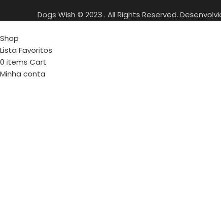
Dogs Wish © 2023 . All Rights Reserved. Desenvolv
Shop
Lista Favoritos
0
items
Cart
Minha conta