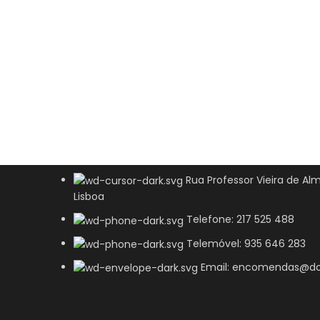
Rua Professor Vieira de Alm
Lisboa
Telefone: 217 525 488
Telemóvel: 935 646 283
Email: encomendas@do