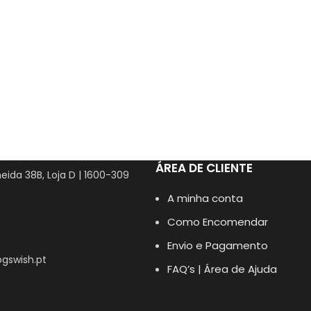
ÁREA DE CLIENTE
eida 38B, Loja D | 1600-309
A minha conta
Como Encomendar
Envio e Pagamento
gswish.pt
FAQ’s | Área de Ajuda