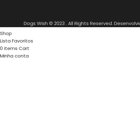
Dogs Wish © 2023 . All Rights Reserved. Desenvolv
Shop
Lista Favoritos
0
items
Cart
Minha conta