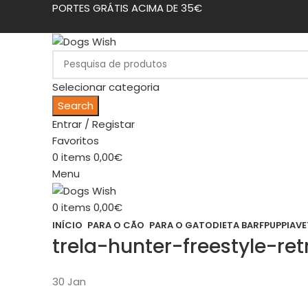
PORTES GRÁTIS ACIMA DE 35€
Selecionar categoria
Search
Entrar / Registar
Favoritos
0
items
0,00
€
Menu
0
items
0,00
€
INÍCIO
PARA O CÃO
PARA O GATO
DIETA BARF
PUPPIA
VE
trela-hunter-freestyle-re
30
Jan