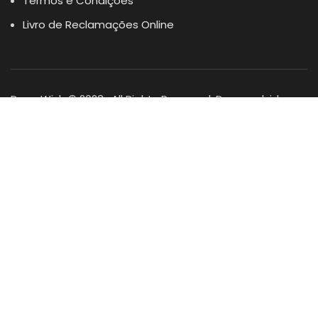
Termos e Condições
Livro de Reclamações Online
Dogs Wish © 2023 . All Rights Reserved. Desenvolvido por
DOMINIOS.PT
Facebook
Instagram
YouTube
Shop
Lista Favoritos
0
items
Cart
Minha conta