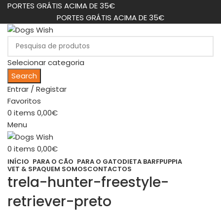
PORTES GRÁTIS ACIMA DE 35€
PORTES GRÁTIS ACIMA DE 35€
Selecionar categoria
Search
Entrar / Registar
Favoritos
0
items
0,00
€
Menu
0
items
0,00
€
INÍCIO
PARA O CÃO
PARA O GATO
DIETA BARF
PUPPIA
VET & SPA
QUEM SOMOS
CONTACTOS
trela-hunter-freestyle-
retriever-preto