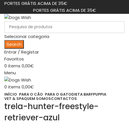
PORTES GRÁTIS ACIMA DE 35€
PORTES GRÁTIS ACIMA DE 35€
Selecionar categoria
Search
Entrar / Registar
Favoritos
0
items
0,00
€
Menu
0
items
0,00
€
INÍCIO
PARA O CÃO
PARA O GATO
DIETA BARF
PUPPIA
VET & SPA
QUEM SOMOS
CONTACTOS
trela-hunter-freestyle-
retriever-azul