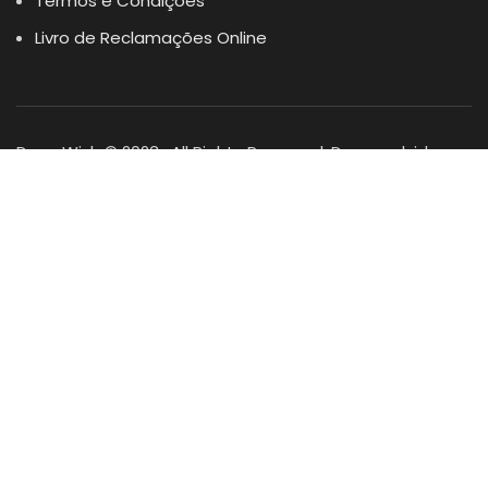
Termos e Condições
Livro de Reclamações Online
Dogs Wish © 2023 . All Rights Reserved. Desenvolvido por
DOMINIOS.PT
Facebook
Instagram
YouTube
Shop
Lista Favoritos
0
items
Cart
Minha conta