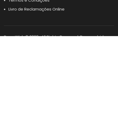
Termos e Condições
Livro de Reclamações Online
Dogs Wish © 2023 . All Rights Reserved. Desenvolvido por
DOMINIOS.PT
Facebook
Instagram
YouTube
Shop
Lista Favoritos
0
items
Cart
Minha conta