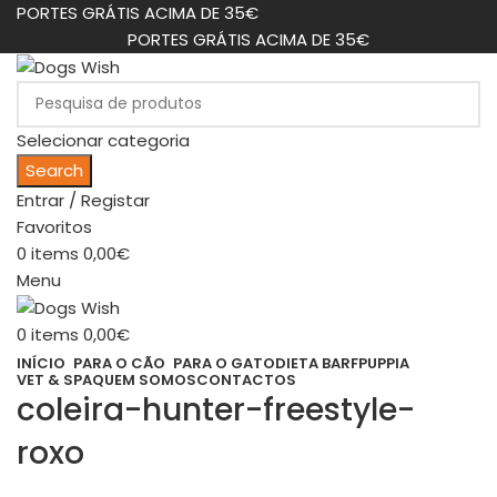
PORTES GRÁTIS ACIMA DE 35€
PORTES GRÁTIS ACIMA DE 35€
Selecionar categoria
Search
Entrar / Registar
Favoritos
0
items
0,00
€
Menu
0
items
0,00
€
INÍCIO
PARA O CÃO
PARA O GATO
DIETA BARF
PUPPIA
VET & SPA
QUEM SOMOS
CONTACTOS
coleira-hunter-freestyle-
roxo