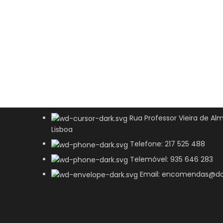
Rua Professor Vieira de Alm
Lisboa
Telefone: 217 525 488
Telemóvel: 935 646 283
Email: encomendas@do