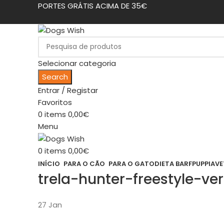
PORTES GRÁTIS ACIMA DE 35€
Selecionar categoria
Search
Entrar / Registar
Favoritos
0
items
0,00
€
Menu
0
items
0,00
€
INÍCIO
PARA O CÃO
PARA O GATO
DIETA BARF
PUPPIA
VE
trela-hunter-freestyle-ve
27
Jan