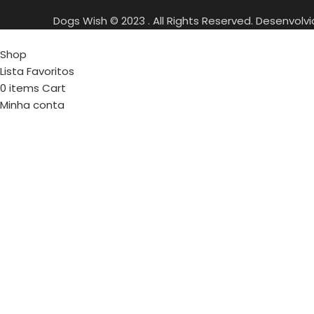
Dogs Wish © 2023 . All Rights Reserved. Desenvolv
Shop
Lista Favoritos
0
items
Cart
Minha conta