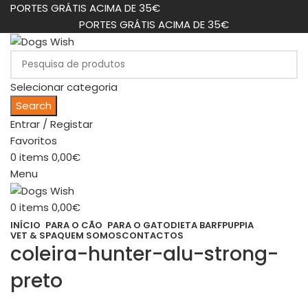
PORTES GRÁTIS ACIMA DE 35€
PORTES GRÁTIS ACIMA DE 35€
Selecionar categoria
Search
Entrar / Registar
Favoritos
0
items
0,00
€
Menu
0
items
0,00
€
INÍCIO
PARA O CÃO
PARA O GATO
DIETA BARF
PUPPIA
VET & SPA
QUEM SOMOS
CONTACTOS
coleira-hunter-alu-strong-
preto