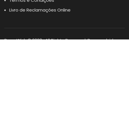
Termos e Condições
Livro de Reclamações Online
Dogs Wish © 2023 . All Rights Reserved. Desenvolvido por
DOMINIOS.PT
Facebook
Instagram
YouTube
Shop
Lista Favoritos
0
items
Cart
Minha conta