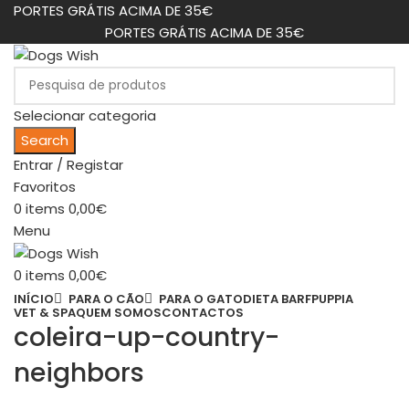
PORTES GRÁTIS ACIMA DE 35€
PORTES GRÁTIS ACIMA DE 35€
Selecionar categoria
Search
Entrar / Registar
Favoritos
0
items
0,00
€
Menu
0
items
0,00
€
INÍCIO
PARA O CÃO
PARA O GATO
DIETA BARF
PUPPIA
VET & SPA
QUEM SOMOS
CONTACTOS
coleira-up-country-
neighbors