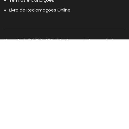
Termos e Condições
Livro de Reclamações Online
Dogs Wish © 2023 . All Rights Reserved. Desenvolvido por
DOMINIOS.PT
Facebook
Instagram
YouTube
Shop
Lista Favoritos
0
items
Cart
Minha conta