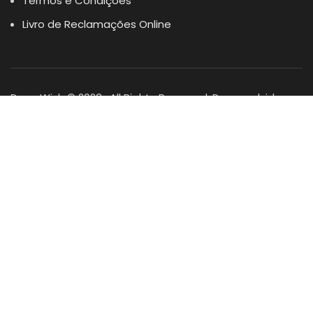
Termos e Condições
Livro de Reclamações Online
Dogs Wish © 2023 . All Rights Reserved. Desenvolvido por
DOMINIOS.PT
Facebook
Instagram
YouTube
Shop
Lista Favoritos
0
items
Cart
Minha conta