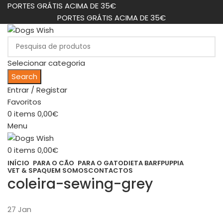
PORTES GRÁTIS ACIMA DE 35€
PORTES GRÁTIS ACIMA DE 35€
Selecionar categoria
Search
Entrar / Registar
Favoritos
0
items
0,00
€
Menu
0
items
0,00
€
INÍCIO
PARA O CÃO
PARA O GATO
DIETA BARF
PUPPIA
VET & SPA
QUEM SOMOS
CONTACTOS
coleira-sewing-grey
27
Jan